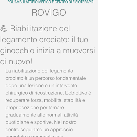
ROVIGO
Tel:
0425.539382
💪 Riabilitazione del
Mobile:
389.5728858
legamento crociato: il tuo
ginocchio inizia a muoversi
di nuovo!
La riabilitazione del legamento 
crociato è un percorso fondamentale 
dopo una lesione o un intervento 
chirurgico di ricostruzione. L’obiettivo è 
recuperare forza, mobilità, stabilità e 
propriocezione per tornare 
gradualmente alle normali attività 
quotidiane e sportive. Nel nostro 
centro seguiamo un approccio 
completo e personalizzato.