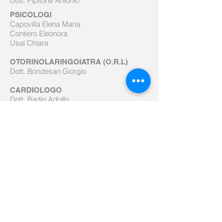
Dott. Pipitone Antonio
PSICOLOGI
Capovilla Elena Maria
Contiero Eleonora
Usai Chiara
OTORINOLARINGOIATRA (O.R.L)
Dott. Bondesan Giorgio
CARDIOLOGO
Dott. Badin Adolfo
Dott. Vita Natale
PEDIATRA
Dott.ssa Camisotti Patrizia
REUMATOLOGO
Dott.ssa De Stefani Elena
La politica aziendale è
rivolta alla centralità del
Paziente.