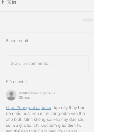
8 commenti
Scrivi un commento...
Più nuovi
bentiecesav.a.ge54.62
25 mar
https://bongdalu.space/
 dạo này thấy bạn 
bè nhắc hoài nên mình cũng bấm vào thử 
cho biết. Mình không soi kèo hay đào sâu 
số liệu gì đâu, chỉ lướt xem giao diện họ 
làm thế nào thôi. Cảm giác đầu tiên là 