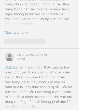
trang nhìn khá thoáng, thông tin xếp theo 
dạng bảng nên liếc một cái là nắm được 
ngay, không bị rối mắt. Mình thích kiểu 
chia theo giải và theo khung giờ, nên lúc 
tìm nhanh một trận…
Mostra altro
Mi piace
Rispondi
nolafo.wle156+abc123
21 mar
b52club
 mình lướt thử vì thấy bạn bè hay 
nhắc, chủ yếu tò mò coi họ làm giao diện 
kiểu gì thôi chứ chưa kịp chơi gì nhiều. 
Vào trang cái là thấy menu đặt khá nổi, 
bấm qua lại mấy mục không bị rối, kiểu bố 
cục nhìn phát hiểu luôn đang ở đâu. Mình 
thích nhất là cách họ tách các khu vực nội 
dung ra riêng nên mắt không phải đảo liên 
tục để tìm. Màu sắc…