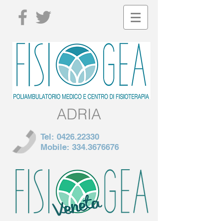
ADRIA
Tel:
0426.22330
Mobile:
334.3676676