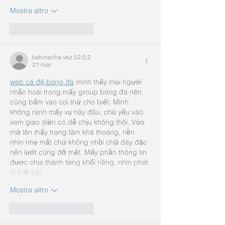
Mostra altro
Mi piace
Rispondi
katrinacha.vez.52.0.2
21 mar
web cá độ bóng đá
 mình thấy mọi người 
nhắc hoài trong mấy group bóng đá nên 
cũng bấm vào coi thử cho biết. Mình 
không rành mấy vụ này đâu, chủ yếu vào 
xem giao diện có dễ chịu không thôi. Vừa 
mở lên thấy trang làm khá thoáng, nền 
nhìn nhẹ mắt chứ không nhồi chữ dày đặc 
nên lướt cũng đỡ mệt. Mấy phần thông tin 
được chia thành từng khối riêng, nhìn phát 
là biết cái…
Mostra altro
Mi piace
Rispondi