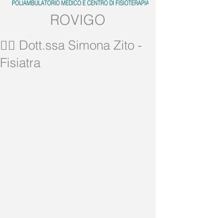
ROVIGO
Tel:
0425.539382
👩‍⚕️ Dott.ssa Simona Zito -
Mobile:
389.5728858
Fisiatra