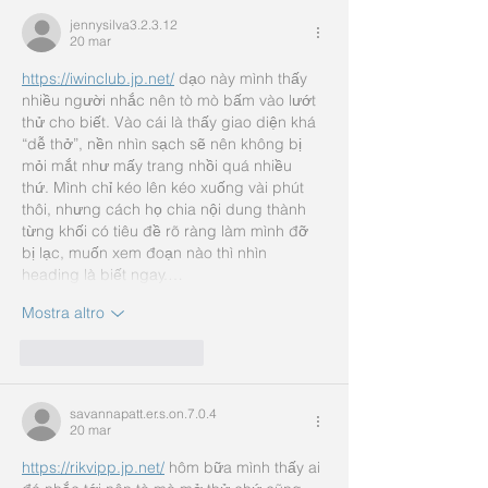
jennysilva3.2.3.12
20 mar
https://iwinclub.jp.net/
 dạo này mình thấy 
nhiều người nhắc nên tò mò bấm vào lướt 
thử cho biết. Vào cái là thấy giao diện khá 
“dễ thở”, nền nhìn sạch sẽ nên không bị 
mỏi mắt như mấy trang nhồi quá nhiều 
thứ. Mình chỉ kéo lên kéo xuống vài phút 
thôi, nhưng cách họ chia nội dung thành 
từng khối có tiêu đề rõ ràng làm mình đỡ 
bị lạc, muốn xem đoạn nào thì nhìn 
heading là biết ngay.…
Mostra altro
Mi piace
Rispondi
savannapatt.er.s.on.7.0.4
20 mar
https://rikvipp.jp.net/
 hôm bữa mình thấy ai 