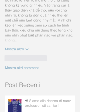
đó nhắc tới nên tò mò mở thử chứ cũng 
không kỳ vọng gì nhiều. Vào trang cái là 
thấy giao diện khá dễ thở, nền với chữ 
nhìn rõ, không bị dồn quá nhiều thứ lên 
một chỗ nên lướt cũng nhẹ mắt. Mình chỉ 
kéo lên kéo xuống xem sơ cách họ trình 
bày thôi, kiểu chia nội dung theo từng khối 
nên nhìn phát biết phần nào với phần nào, 
không…
Mostra altro
Mi piace
Rispondi
Mostra altri commenti
Post Recenti
📢 Siamo alla ricerca di nuovi
professionisti sanitari!