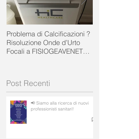
Problema di Calcificazioni ?
FISIOGEA VENE
Risoluzione Onde d’Urto
Focali a FISIOGEAVENETA
ROVIGO
Post Recenti
📢 Siamo alla ricerca di nuovi
professionisti sanitari!