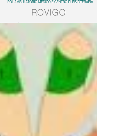
ROVIGO
Tel:
0425.539382
Mobile:
389.5728858