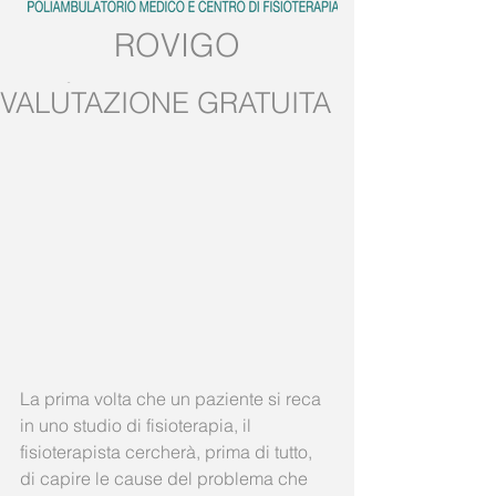
ROVIGO
Tel:
0425.539382
VALUTAZIONE GRATUITA
Mobile:
389.5728858
La prima volta che un paziente si reca 
in uno studio di fisioterapia, il 
fisioterapista cercherà, prima di tutto, 
di capire le cause del problema che 