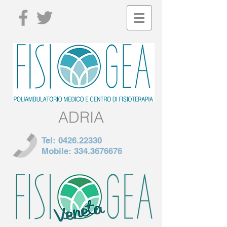
ADRIA
Tel:
0426.22330
Mobile:
334.3676676