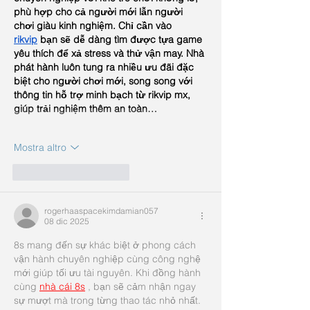
phù hợp cho cả người mới lẫn người 
chơi giàu kinh nghiệm. Chỉ cần vào 
rikvip
 bạn sẽ dễ dàng tìm được tựa game 
yêu thích để xả stress và thử vận may. Nhà 
phát hành luôn tung ra nhiều ưu đãi đặc 
biệt cho người chơi mới, song song với 
thông tin hỗ trợ minh bạch từ rikvip mx, 
giúp trải nghiệm thêm an toàn…
Mostra altro
Mi piace
Rispondi
rogerhaaspacekimdamian057
08 dic 2025
8s mang đến sự khác biệt ở phong cách 
vận hành chuyên nghiệp cùng công nghệ 
mới giúp tối ưu tài nguyên. Khi đồng hành 
cùng 
nhà cái 8s
, bạn sẽ cảm nhận ngay 
sự mượt mà trong từng thao tác nhỏ nhất. 