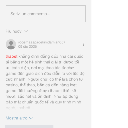
Scrivi un commento...
Più nuovi
rogerhaaspacekimdamian057
09 dic 2025
thabet
khẳng định đẳng cấp nhà cái quốc 
tế bằng một hệ sinh thái giải trí được tối 
ưu toàn diện, nơi mọi thao tác từ chơi 
game đến giao dịch đều diễn ra với tốc độ 
cực nhanh. Người chơi có thể lựa chọn từ 
casino, thể thao, bắn cá đến hàng loạt 
game đổi thưởng được thabet thiết kế 
mượt, sắc nét và ổn định. Nhờ áp dụng 
bảo mật chuẩn quốc tế và quy trình minh 
bạch, thabett…
Mostra altro