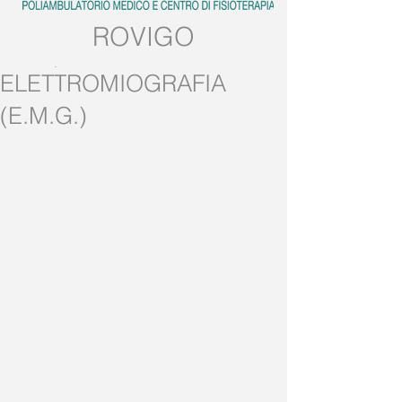
ROVIGO
Tel:
0425.539382
ELETTROMIOGRAFIA
Mobile:
389.5728858
(E.M.G.)