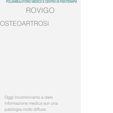
ROVIGO
Tel:
0425.539382
OSTEOARTROSI
Mobile:
389.5728858
Oggi incominciamo a dare 
informazione medica sun una 
patologia molto diffusa: 