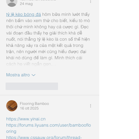
24 mag
tỷ lệ kèo bóng đá
 hôm bữa mình lướt thấy 
nên bấm vào xem thử cho biết, kiểu tò mò 
thôi chứ mình không hay cá cược gì. Đọc 
vài đoạn đầu thấy họ giải thích khá dễ 
nuốt, nói thẳng tỷ lệ kèo là con số thể hiện 
khả năng xảy ra của một kết quả trong 
trận, nên người mới cũng hiểu được đại 
khái nó dùng để làm gì. Mình thích cái 
cách họ viết ngắn gọn,…
Mostra altro
Mi piace
Rispondi
Flooring Bamboo
16 ott 2025
https://www.yinai.cn
https://forums.liyuans.com/user/bambooflo
oring
https://www.cssauw.org/forum/thread-