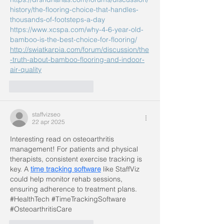
history/the-flooring-choice-that-handles-
thousands-of-footsteps-a-day
https://www.xcspa.com/why-4-6-year-old-
bamboo-is-the-best-choice-for-flooring/
http://swiatkarpia.com/forum/discussion/the
-truth-about-bamboo-flooring-and-indoor-
air-quality
Mi piace
Rispondi
staffvizseo
22 apr 2025
Interesting read on osteoarthritis 
management! For patients and physical 
therapists, consistent exercise tracking is 
key. A 
time tracking software
 like StaffViz 
could help monitor rehab sessions, 
ensuring adherence to treatment plans. 
#HealthTech #TimeTrackingSoftware 
#OsteoarthritisCare