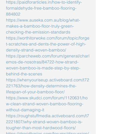
https://paidforarticles.in/how-to-identify-
formaldehyde-free-bamboo-flooring-
884802
https://www.auseka.com.au/blog/what-
makes-a-bamboo-floor-truly-green-
checking-the-emission-standards
https://worthitorwoke.com/forum/topic/forge
t-scratches-and-dents-the-power-of-high-
density-strand-woven-bamboo/
https://parcheweb.com/forum/general/charl
emos-de-nosotras/84722-how-strand-
woven-bamboo-is-made-step-by-step-
behind-the-scenes
https://whenyouriseup.activeboard.com/t72
221763/how-density-determines-the-
lifespan-of-your-bamboo-floor/
https://www.skudci.com/forum/1120631/ho
w-clean-strand-woven-bamboo-flooring-
without-damaging-it
https://roughstuffmedia.activeboard.com/t7
2221807/why-strand-woven-bamboo-is-
tougher-than-most-hardwood-floors/
https://drsridharias.com/forums/discussion/