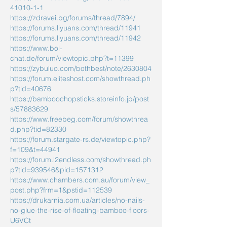
41010-1-1
https://zdravei.bg/forums/thread/7894/
https://forums.liyuans.com/thread/11941
https://forums.liyuans.com/thread/11942
https://www.bol-
chat.de/forum/viewtopic.php?t=11399
https://zybuluo.com/bothbest/note/2630804
https://forum.eliteshost.com/showthread.ph
p?tid=40676
https://bamboochopsticks.storeinfo.jp/post
s/57883629
https://www.freebeg.com/forum/showthrea
d.php?tid=82330
https://forum.stargate-rs.de/viewtopic.php?
f=109&t=44941
https://forum.l2endless.com/showthread.ph
p?tid=939546&pid=1571312
https://www.chambers.com.au/forum/view_
post.php?frm=1&pstid=112539
https://drukarnia.com.ua/articles/no-nails-
no-glue-the-rise-of-floating-bamboo-floors-
U6VCt