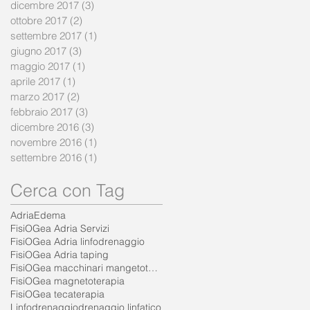
dicembre 2017
(3)
3 post
ottobre 2017
(2)
2 post
settembre 2017
(1)
1 post
giugno 2017
(3)
3 post
maggio 2017
(1)
1 post
aprile 2017
(1)
1 post
marzo 2017
(2)
2 post
febbraio 2017
(3)
3 post
dicembre 2016
(3)
3 post
novembre 2016
(1)
1 post
settembre 2016
(1)
1 post
Cerca con Tag
Adria
Edema
FisiOGea Adria Servizi
FisiOGea Adria linfodrenaggio
FisiOGea Adria taping
FisiOGea macchinari mangetoterapia
FisiOGea magnetoterapia
FisiOGea tecaterapia
Linfodrenaggio
drenaggio linfatico