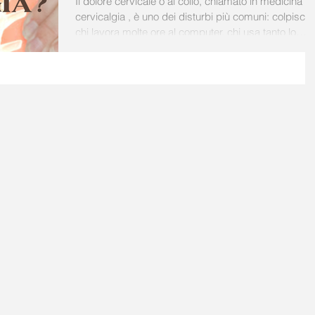
Il dolore cervicale o al collo, chiamato in medicina
cervicalgia , è uno dei disturbi più comuni: colpisce
chi lavora molte ore al computer, chi usa tanto lo
smartphone o chi accumula stress. 👉 Cause
comuni: Contrattura muscolare (postura scorretta,
movimenti bruschi, sforzi) Problemi degenerativi
della colonna cervicale (artrosi, ernia del disco)
Traumi (come il “colpo di frusta”) Posture scorrette
prolungate (uso del computer o del cellulare, dormir
male) Stress e te