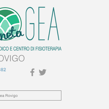
OVIGO
382
Gea Rovigo