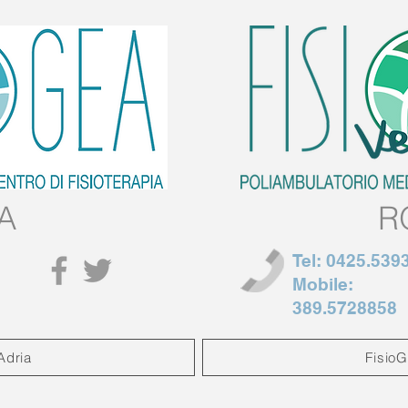
A
R
Tel:
0425.539
Mobile:
389.5728858
Adria
Fisio