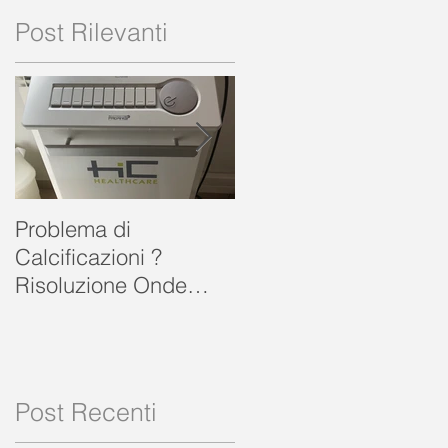
Post Rilevanti
Problema di
FISIOGEA VENETA sr
Calcificazioni ?
Risoluzione Onde
d’Urto Focali a
o
FISIOGEAVENETA
ROVIGO
.
Post Recenti