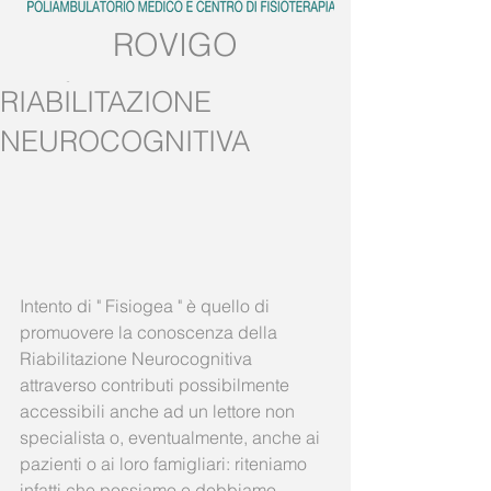
ROVIGO
Tel:
0425.539382
RIABILITAZIONE
Mobile:
389.5728858
NEUROCOGNITIVA
Intento di " Fisiogea " è quello di 
promuovere la conoscenza della 
Riabilitazione Neurocognitiva 
attraverso contributi possibilmente 
accessibili anche ad un lettore non 
specialista o, eventualmente, anche ai 
pazienti o ai loro famigliari: riteniamo 
infatti che possiamo e debbiamo 