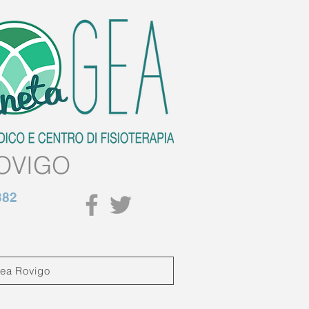
OVIGO
382
Gea Rovigo