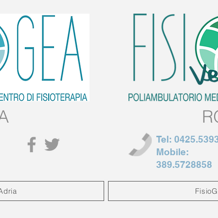
A
R
Tel:
0425.539
Mobile:
389.5728858
Adria
Fisio