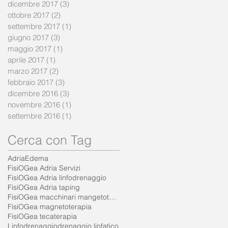
dicembre 2017
(3)
3 post
ottobre 2017
(2)
2 post
settembre 2017
(1)
1 post
giugno 2017
(3)
3 post
maggio 2017
(1)
1 post
aprile 2017
(1)
1 post
marzo 2017
(2)
2 post
febbraio 2017
(3)
3 post
dicembre 2016
(3)
3 post
novembre 2016
(1)
1 post
settembre 2016
(1)
1 post
Cerca con Tag
Adria
Edema
FisiOGea Adria Servizi
FisiOGea Adria linfodrenaggio
FisiOGea Adria taping
FisiOGea macchinari mangetoterapia
FisiOGea magnetoterapia
FisiOGea tecaterapia
Linfodrenaggio
drenaggio linfatico