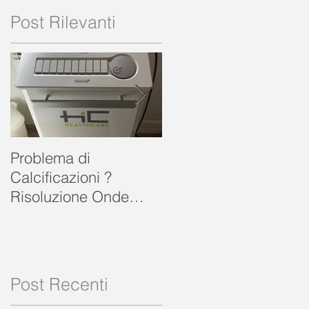
Post Rilevanti
Problema di
FISIOGEA VENETA sr
Calcificazioni ?
Risoluzione Onde
d’Urto Focali a
o
FISIOGEAVENETA
ROVIGO
.
Post Recenti