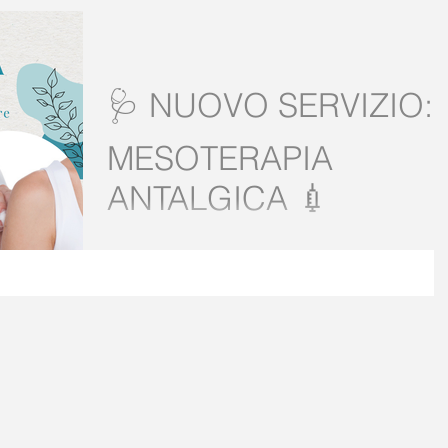
🩺 NUOVO SERVIZIO:
MESOTERAPIA
ANTALGICA 💉
Da oggi nel nostro centro è disponibile la
mesoterapia antalgica, eseguita dal Dott. Ferrante
Roberto specialista in ortopedia e traumatologia. 👉
Come funziona? E’ un trattamento medico che
consiste in microiniezioni localizzate a livello cutane
di farmaci antinfiammatori o analgesici direttamente
nella zona dolorante, con effetto rapido e localizzato
✅ Azione mirata e locale ✅ Minori effetti collaterali
rispetto ai farmaci per via orale ✅ Ottimi risultati su
dolori muscol