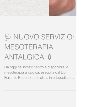
🩺 NUOVO SERVIZIO:
MESOTERAPIA
ANTALGICA 💉
Da oggi nel nostro centro è disponibile la
mesoterapia antalgica, eseguita dal Dott.
Ferrante Roberto specialista in ortopedia e
traumatologia. 👉 Come funziona? E’ un
trattamento medico che consiste in
microiniezioni localizzate a livello cutaneo di