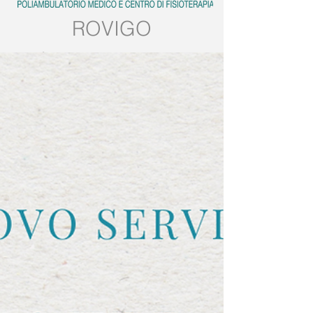
ROVIGO
Tel:
0425.539382
Mobile:
389.5728858