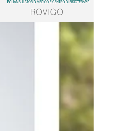
ROVIGO
Tel:
0425.539382
Mobile:
389.5728858