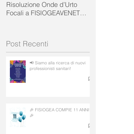
Problema di Calcificazioni ?
FISIOGEA VENE
Risoluzione Onde d’Urto
Focali a FISIOGEAVENETA
ROVIGO
Post Recenti
📢 Siamo alla ricerca di nuovi
professionisti sanitari!
🎉 FISIOGEA COMPIE 11 ANNI!
🎉