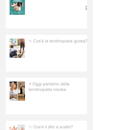
✨ Cos’è la tendinopatia glutea?
⚡ Oggi parliamo della
tendinopatia rotulea
✨ Cos’è il dito a scatto?