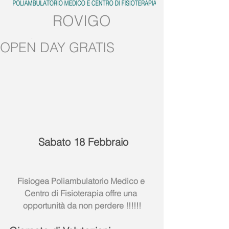
ROVIGO
Tel:
0425.539382
OPEN DAY GRATIS
Mobile:
389.5728858
Sabato 18 Febbraio
Fisiogea Poliambulatorio Medico e 
Centro di Fisioterapia offre una 
opportunità da non perdere !!!!!!