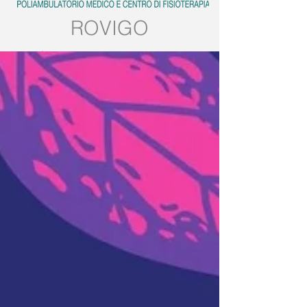
ROVIGO
Tel:
0425.539382
Mobile:
389.5728858