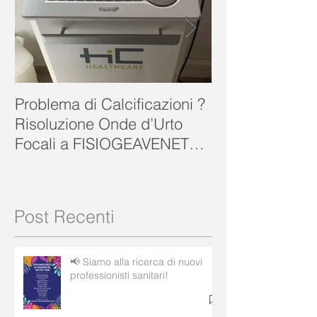
Problema di Calcificazioni ?
FISIOGEA VENE
Risoluzione Onde d’Urto
Focali a FISIOGEAVENETA
ROVIGO
Post Recenti
📢 Siamo alla ricerca di nuovi
professionisti sanitari!