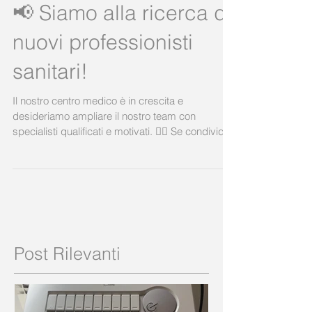
📢 Siamo alla ricerca di
nuovi professionisti
sanitari!
Il nostro centro medico è in crescita e
desideriamo ampliare il nostro team con
specialisti qualificati e motivati. 👩‍⚕️ Se condividi
la nostra visione di una sanità attenta, umana e
di qualità, inviaci il tuo CV a
segreteriafisiogea@gmail.com Unisciti a noi e
contribuisci a fare la differenza nella vita dei
nostri pazienti! 💙 #ricercamedici #offertalavoro
#teammedico #sanità #professionisti
Post Rilevanti