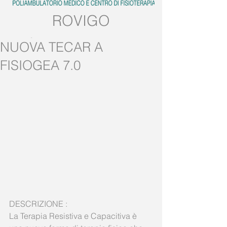
ROVIGO
Tel:
0425.539382
NUOVA TECAR A
Mobile:
389.5728858
FISIOGEA 7.0
DESCRIZIONE :
La Terapia Resistiva e Capacitiva è 