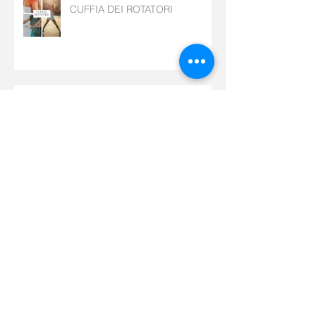
CUFFIA DEI ROTATORI
✨ Lo sapevi che esistono diversi
tipi di tendinopatia?
Archive
maggio 2026
(1)
1 post
aprile 2026
(5)
5 post
marzo 2026
(5)
5 post
febbraio 2026
(7)
7 post
gennaio 2026
(5)
5 post
dicembre 2025
(8)
8 post