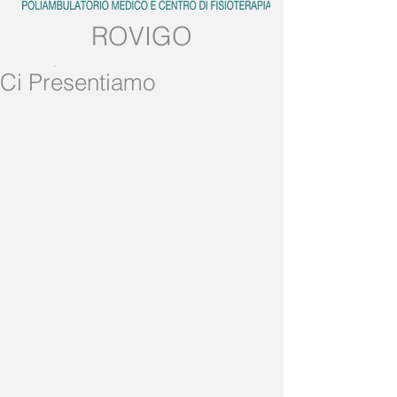
ROVIGO
Tel:
0425.539382
Ci Presentiamo
Mobile:
389.5728858