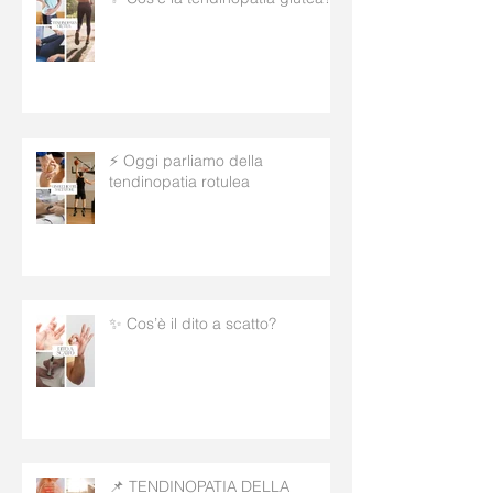
⚡ Oggi parliamo della
tendinopatia rotulea
✨ Cos’è il dito a scatto?
📌 TENDINOPATIA DELLA