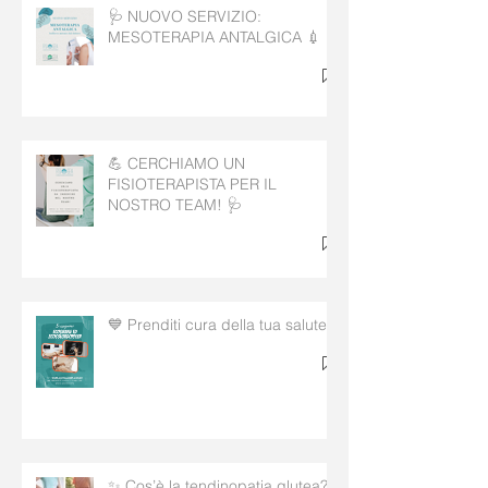
🩺 NUOVO SERVIZIO:
MESOTERAPIA ANTALGICA 💉
💪 CERCHIAMO UN
FISIOTERAPISTA PER IL
NOSTRO TEAM! 🩺
💙 Prenditi cura della tua salute!
✨ Cos’è la tendinopatia glutea?