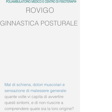
ROVIGO
Tel:
0425.539382
GINNASTICA POSTURALE
Mobile:
389.5728858
Mal di schiena, dolori muscolari e 
sensazione di malessere generale: 
quante volte vi capita di avvertire 
questi sintomi, e di non riuscire a 
comprendere quale sia la loro origine? 