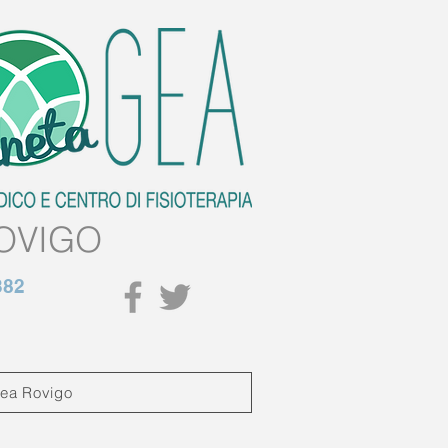
OVIGO
382
Gea Rovigo