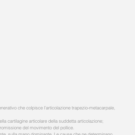
nerativo che colpisce l'articolazione trapezio-metacarpale, 
lla cartilagine articolare della suddetta articolazione;  
missione del movimento del pollice. 
mente, sulla mano dominante. Le cause che ne determinano 