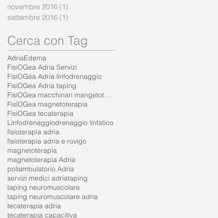
novembre 2016
(1)
1 post
settembre 2016
(1)
1 post
Cerca con Tag
Adria
Edema
FisiOGea Adria Servizi
FisiOGea Adria linfodrenaggio
FisiOGea Adria taping
FisiOGea macchinari mangetoterapia
FisiOGea magnetoterapia
FisiOGea tecaterapia
Linfodrenaggio
drenaggio linfatico
fisioterapia adria
fisioterapia adria e rovigo
magnetoterapia
magnetoterapia Adria
poliambulatorio Adria
servizi medici adria
taping
taping neuromuscolare
taping neuromuscolare adria
tecaterapia adria
tecaterapia capacitiva