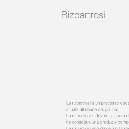
Rizoartrosi
La rizoartrosi è un processo dege
situata alla base del pollice. 
La rizoartrosi è dovuta all'usura de
ne consegue una graduale compro
La rizoartrosi esordisce, solita