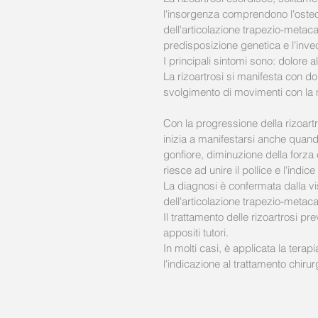
l'insorgenza comprendono l'osteoart
dell'articolazione trapezio-metaca
predisposizione genetica e l'inv
I principali sintomi sono: dolore al
La rizoartrosi si manifesta con do
svolgimento di movimenti con la 
Con la progressione della rizoart
inizia a manifestarsi anche quando
gonfiore, diminuzione della forza e
riesce ad unire il pollice e l'indi
La diagnosi è confermata dalla vi
dell'articolazione trapezio-metaca
Il trattamento delle rizoartrosi p
appositi tutori. 
In molti casi, è applicata la terap
l'indicazione al trattamento chirur