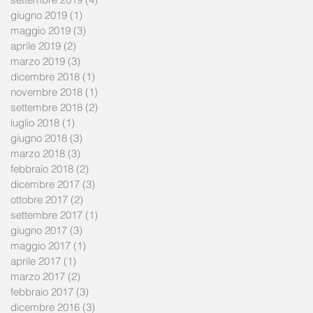
giugno 2019
(1)
1 post
maggio 2019
(3)
3 post
aprile 2019
(2)
2 post
marzo 2019
(3)
3 post
dicembre 2018
(1)
1 post
novembre 2018
(1)
1 post
settembre 2018
(2)
2 post
luglio 2018
(1)
1 post
giugno 2018
(3)
3 post
marzo 2018
(3)
3 post
febbraio 2018
(2)
2 post
dicembre 2017
(3)
3 post
ottobre 2017
(2)
2 post
settembre 2017
(1)
1 post
giugno 2017
(3)
3 post
maggio 2017
(1)
1 post
aprile 2017
(1)
1 post
marzo 2017
(2)
2 post
febbraio 2017
(3)
3 post
dicembre 2016
(3)
3 post