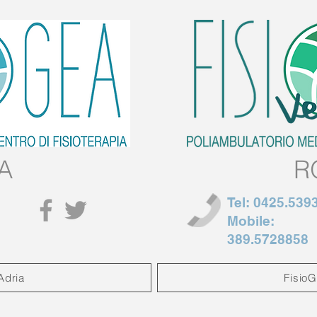
A
R
Tel:
0425.539
Mobile:
389.5728858
Adria
Fisio