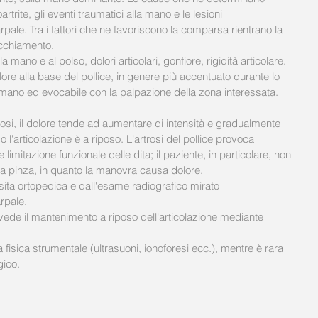
rite, gli eventi traumatici alla mano e le lesioni 
rpale. Tra i fattori che ne favoriscono la comparsa rientrano la 
ecchiamento. 
la mano e al polso, dolori articolari, gonfiore, rigidità articolare. 
lore alla base del pollice, in genere più accentuato durante lo 
mano ed evocabile con la palpazione della zona interessata.
rosi, il dolore tende ad aumentare di intensità e gradualmente 
 l'articolazione è a riposo. L'artrosi del pollice provoca 
 limitazione funzionale delle dita; il paziente, in particolare, non 
ce a pinza, in quanto la manovra causa dolore. 
sita ortopedica e dall'esame radiografico mirato 
rpale. 
revede il mantenimento a riposo dell'articolazione mediante 
ia fisica strumentale (ultrasuoni, ionoforesi ecc.), mentre è rara 
gico. 