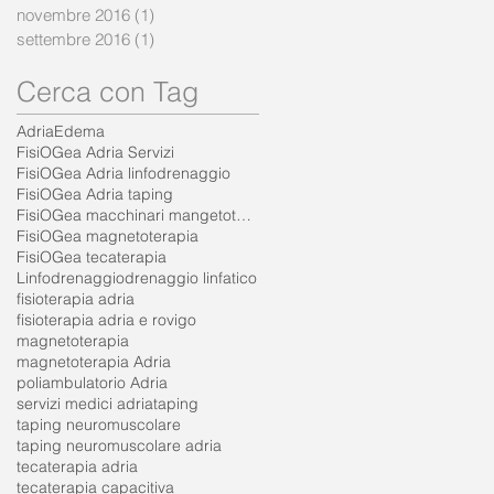
novembre 2016
(1)
1 post
settembre 2016
(1)
1 post
Cerca con Tag
Adria
Edema
FisiOGea Adria Servizi
FisiOGea Adria linfodrenaggio
FisiOGea Adria taping
FisiOGea macchinari mangetoterapia
FisiOGea magnetoterapia
FisiOGea tecaterapia
Linfodrenaggio
drenaggio linfatico
fisioterapia adria
fisioterapia adria e rovigo
magnetoterapia
magnetoterapia Adria
poliambulatorio Adria
servizi medici adria
taping
taping neuromuscolare
taping neuromuscolare adria
tecaterapia adria
tecaterapia capacitiva