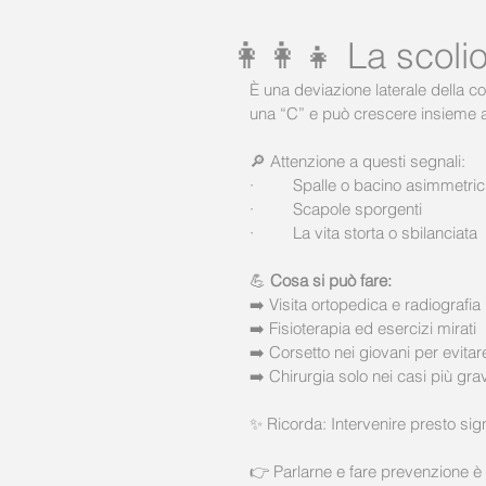
👩‍👩‍👧 La scoli
È una deviazione laterale della c
una “C” e può crescere insieme ai
🔎 Attenzione a questi segnali:
·         Spalle o bacino asimmetric
·         Scapole sporgenti
·         La vita storta o sbilanciata
💪 
Cosa si può fare:
➡️ Visita ortopedica e radiografia
➡️ Fisioterapia ed esercizi mirati
➡️ Corsetto nei giovani per evita
➡️ Chirurgia solo nei casi più grav
✨ Ricorda: Intervenire presto sign
👉 Parlarne e fare prevenzione è 