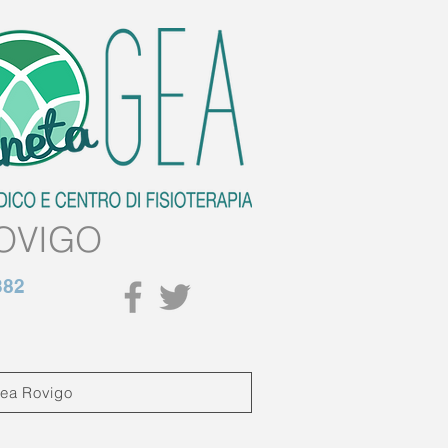
OVIGO
382
Gea Rovigo