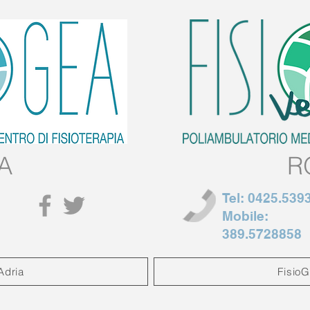
A
R
Tel:
0425.539
Mobile:
389.5728858
Adria
Fisio