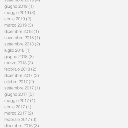
giugno 2019
(1)
1 post
maggio 2019
(3)
3 post
aprile 2019
(2)
2 post
marzo 2019
(3)
3 post
dicembre 2018
(1)
1 post
novembre 2018
(1)
1 post
settembre 2018
(2)
2 post
luglio 2018
(1)
1 post
giugno 2018
(3)
3 post
marzo 2018
(3)
3 post
febbraio 2018
(2)
2 post
dicembre 2017
(3)
3 post
ottobre 2017
(2)
2 post
settembre 2017
(1)
1 post
giugno 2017
(3)
3 post
maggio 2017
(1)
1 post
aprile 2017
(1)
1 post
marzo 2017
(2)
2 post
febbraio 2017
(3)
3 post
dicembre 2016
(3)
3 post