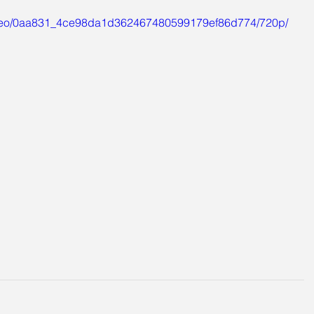
/video/0aa831_4ce98da1d362467480599179ef86d774/720p/