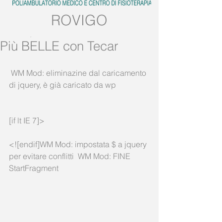
ROVIGO
Tel:
0425.539382
Più BELLE con Tecar
Mobile:
389.5728858
 WM Mod: eliminazine dal caricamento 
di jquery, è già caricato da wp
[if lt IE 7]>
<![endif]WM Mod: impostata $ a jquery 
per evitare conflitti  WM Mod: FINE 
StartFragment