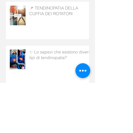
📌 TENDINOPATIA DELLA
CUFFIA DEI ROTATORI
✨ Lo sapevi che esistono diversi
tipi di tendinopatia?
Archive
maggio 2026
(1)
1 post
aprile 2026
(5)
5 post
marzo 2026
(5)
5 post
febbraio 2026
(7)
7 post